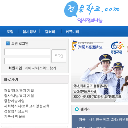
포럼
입시정보
갤러리
커뮤니티
회원가입
아이디/패스워드찾기
경찰/경호/복지 계열
형사/사법/복지 계열
종합예술계열
사회복지사/보육교사양성교육
갤러리
경찰청지정교육
기숙사 예울관
서강전문학교, 2015 청년