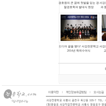
경호원의 큰 꿈에 첫발을 딛는 경
서강
찰경호학과 발대식 현장
과 
드디어 끝을 맺다! 서강전문학교
서강
2014년 학위수여식
교