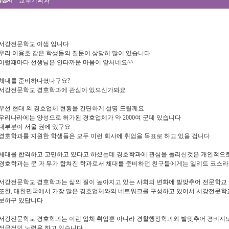
교무기획과
서강전문학교 이샘 입니다
우리 이용호 같은 학생들의 질문이 상당히 많이 있습니다
이럴때마다 선생님은 안타까운 마음이 앞서네요^^
체대를 준비하다셨다구요?
서강전문학교 경호학과에 관심이 있으신가봐요
우선 현대 의 경호업체 현황을 간단하게 설명 드릴께요
우리나라에는 양성으로 허가된 경호업체가 약 2000여 군데 있습니다
대부분이 서울 권에 있구요
경호학과를 지원한 학생들은 모두 이런 회사에 취업을 목표로 하고 있을 겁니다
체대를 합격하고 고민하고 있다고 하셨는데 경호학과에 관심을 돌리신것은 개인적으로
경호학과는 문 과 무가 합쳐진 학과로서 체대를 준비하던 친구들에게는 엘리트 코스라
서강전문학교 경호학과는 삷의 질이 높아지고 있는 사회의 변화에 발맞추어 전문학교
또한, 대한민국에서 가장 많은 경호업체와의 네트워크를 구성하고 있어서 서강전문학
보하구 있답니다
서강전문학교 경호학과는 이런 업체 취업뿐 아니라 경찰행정학과와 발맞추어 경비지
적극적인 노력을 하고 있습니다