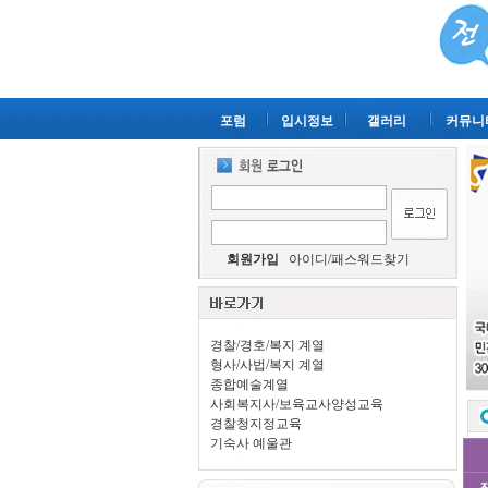
포럼
입시정보
갤러리
커뮤니
회원가입
아이디/패스워드찾기
경찰/경호/복지 계열
형사/사법/복지 계열
종합예술계열
사회복지사/보육교사양성교육
경찰청지정교육
기숙사 예울관