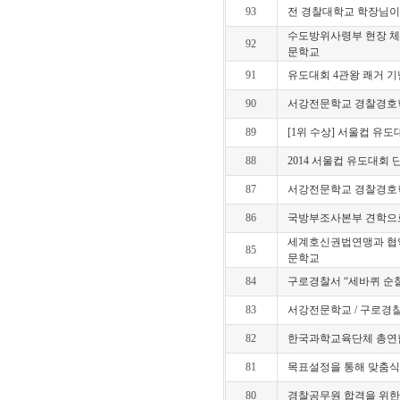
93
전 경찰대학교 학장님이
수도방위사령부 현장 체
92
문학교
91
유도대회 4관왕 쾌거 
90
서강전문학교 경찰경호학
89
[1위 수상] 서울컵 유
88
2014 서울컵 유도대회
87
서강전문학교 경찰경호학
86
국방부조사본부 견학으로 
세계호신권법연맹과 협약
85
문학교
84
구로경찰서 “세바퀴 순찰
83
서강전문학교 / 구로경찰
82
한국과학교육단체 총연합
81
목표설정을 통해 맞춤
80
경찰공무원 합격을 위한