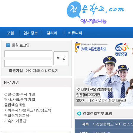
포럼
입시정보
갤러리
커뮤니티
회원가입
아이디/패스워드찾기
경찰/경호/복지 계열
형사/사법/복지 계열
종합예술계열
사회복지사/보육교사양성교육
경찰경호학부 포럼
경찰청지정교육
기숙사 예울관
서강전문학교 ADT 캡스