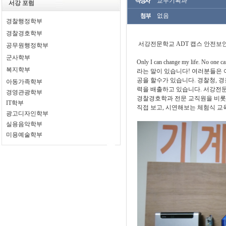
교무기획과
서강 포럼
없음
경찰행정학부
경찰경호학부
서강전문학교 ADT 캡스 안전보
공무원행정학부
군사학부
Only I can change my life. 
복지학부
라는 말이 있습니다! 여러분들은 
공을 할수가 있습니다. 경찰청
,
경
아동가족학부
력을 배출하고 있습니다.
서강전
경영관광학부
경찰경호학과 전문 교직원을 비롯
IT학부
직접 보고
,
시연해보는 체험식 교
광고디자인학부
실용음악학부
미용예술학부